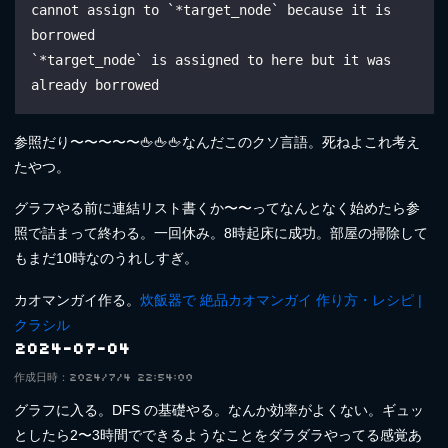
cannot assign to `*target_node` because it is 
borrowed
`*target_node` is assigned to here but it was 
already borrowed
参照だり〜〜〜〜〜🖕🖕🖕なんだこのクソ言語。死ねよこれ考え
たやつ。
グラフやる前に連結リスト書くか〜〜ってなんとなく始めたら参
照で詰まって終わる。一回休み。8時起床に成功。部屋の掃除して
もまだ10時なのうれしすぎ。
カオマンガイ作る。
炊飯器で 絶品カオマンガイ 作り方・レシピ |
クラシル
2024-07-04
作成日時：2024/7/4 22:54:00
グラフに入る。DFS の基礎やる。なんか効率がよくない。ギュッ
としたら2〜3時間でできるようなことをダラダラやってる感覚あ