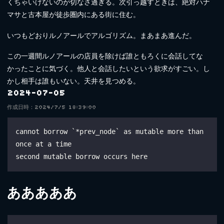
くちゃいけないのが切なさ過ぎる。次引っ越すときは、絶対ハナ
マサと古本屋が徒歩圏内にある街に住む。
いつもどおりルノアールでアルゴリズム。まあまあ進んだ。
この一週間ルノアールの店員を除けば誰ともろくに会話してな
かったことに気づく。他人と会話したいという欲求がすごい。し
かし相手は誰もいない。天井を見つめる。
2024-07-05
作成日時：2024/7/5 18:39:00
cannot borrow `*prev_node` as mutable more than 
once at a time
second mutable borrow occurs here
あああああ