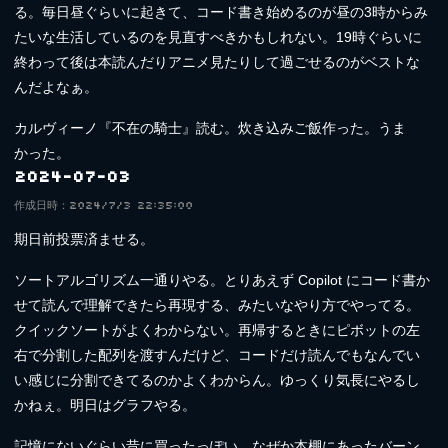
る。毎日昼ぐらいに起きて、コード書き始めるのが昼の3時からみ
たいな生活しているのを見直すべきかもしれない。19時ぐらいに
終わって後は本読んだりアニメ見たりして過ごせるのがベストな
んだよなぁ。
カルヴィーノ『不在の騎士』読む。炊き込みご飯作った。うま
かった。
2024-07-03
作成日時：2024/7/3 22:35:00
期日前投票済ませる。
ソートアルゴリズム一通りやる。とりあえず Copilot にコード書か
せて読んで理解できたら再現する、みたいなやり方でやってる。
クイックソートがよくわからない。再帰するときにピボットの左
右で分割した配列を渡すんだけど、コードだけ読んでもなんでい
い感じに分割できてるのかよくわからん。ゆっくり気長にやるし
かねぇ。明日はグラフやる。
記憶にないぐらい昔に買ったっぽい、なぜか本棚にあったバーン